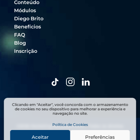
Conteúdo
Módulos
Diego Brito
Benefícios
FAQ
Blog
Inscrição
Clicando em "Aceitar", você concorda com o armazenamento
de cookies no seu dispositivo para melhorar a experiência e
navegação no site.
Política de Cookies
©
2026
Marketing Neurocientífico | Todos os direitos
estão reservados.
Aceitar
Preferências