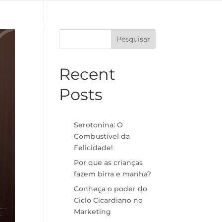
to
Benefícios
FAQ
Blog
Inscrição
Pesquisar
Recent
Posts
Serotonina: O
Combustível da
Felicidade!
Por que as crianças
fazem birra e manha?
Conheça o poder do
Ciclo Cicardiano no
Marketing