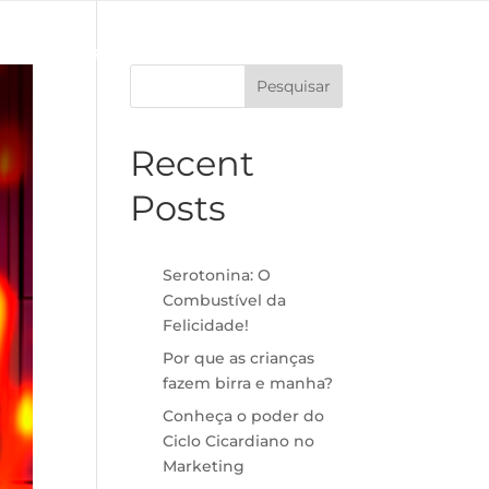
to
Benefícios
FAQ
Blog
Inscrição
Pesquisar
Recent
Posts
Serotonina: O
Combustível da
Felicidade!
Por que as crianças
fazem birra e manha?
Conheça o poder do
Ciclo Cicardiano no
Marketing