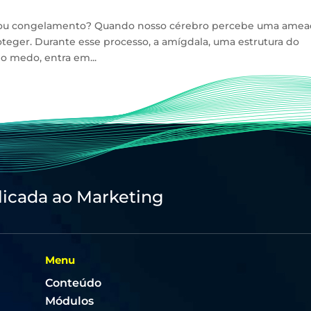
fuga ou congelamento? Quando nosso cérebro percebe uma amea
roteger. Durante esse processo, a amígdala, uma estrutura do
o medo, entra em...
licada ao Marketing
Menu
Conteúdo
Módulos