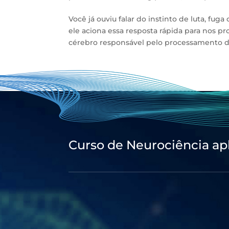
Você já ouviu falar do instinto de luta, 
ele aciona essa resposta rápida para nos p
cérebro responsável pelo processamento d
Curso de Neurociência ap